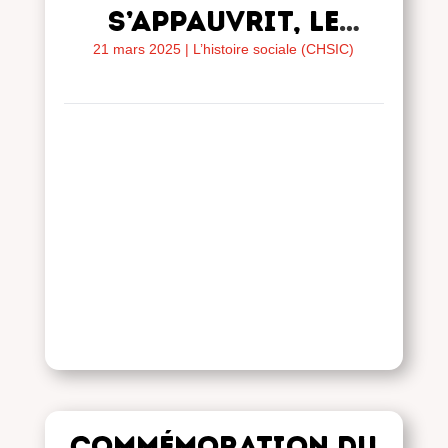
s’appauvrit, le
fascisme s’installe
21 mars 2025
|
L’histoire sociale (CHSIC)
doucement mais
sûrement
Commémoration du