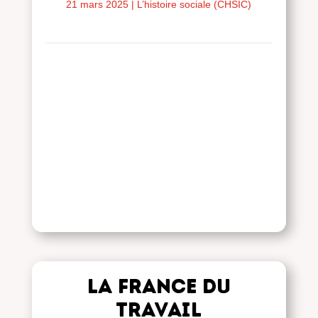
Nord : un génocide
21 mars 2025
|
L’histoire sociale (CHSIC)
non assumé
La France du
travail