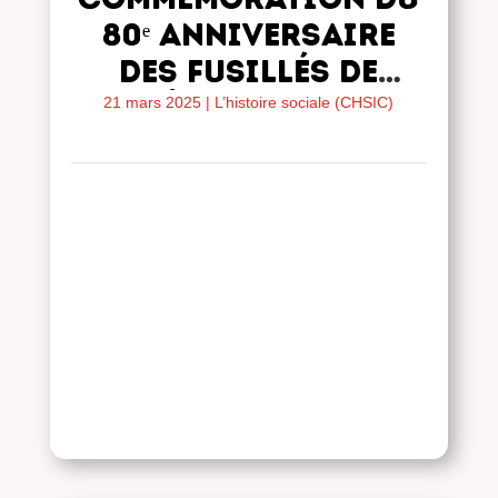
80ᵉ anniversaire
des fusillés de
Châteaubriant
21 mars 2025
|
L’histoire sociale (CHSIC)