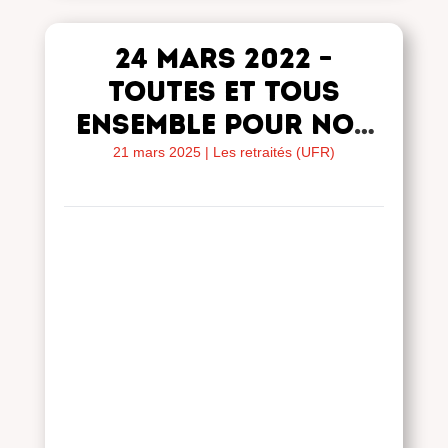
24 mars 2022 –
Toutes et tous
ensemble pour nos
retraites,
21 mars 2025
|
Les retraités (UFR)
actuelles et
futures