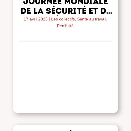
JOURNÉE MONDIALE
DE LA sécurité et de
la santé au travail
17 avril 2025
|
Les collectifs
,
Santé au travail,
Pénibilité