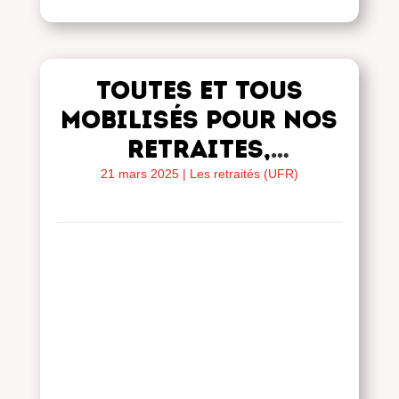
Toutes et tous
mobilisés pour nos
retraites,
actuelles et
21 mars 2025
|
Les retraités (UFR)
futures, le 2
décembre