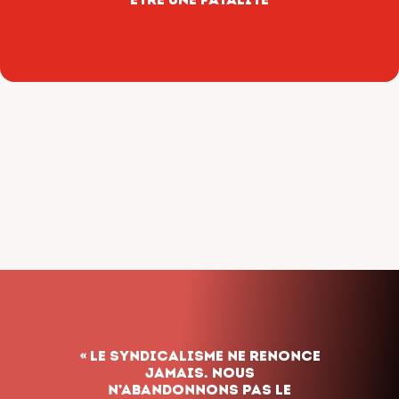
« Le syndicalisme ne renonce
jamais. Nous
n’abandonnons pas le