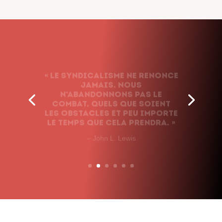
« Le syndicalisme ne renonce
jamais. Nous
n’abandonnons pas le
combat, quels que soient
les obstacles et peu importe
le temps que cela prendra. »
– John L. Lewis