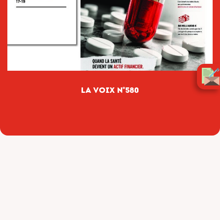
la Voix n°580