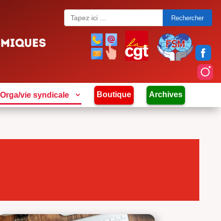
Search
for:
Boutique
Archives
Orga/vie syndicale