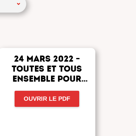
24 mars 2022 –
Toutes et tous
ensemble pour
nos retraites,
actuelles et
OUVRIR LE PDF
futures