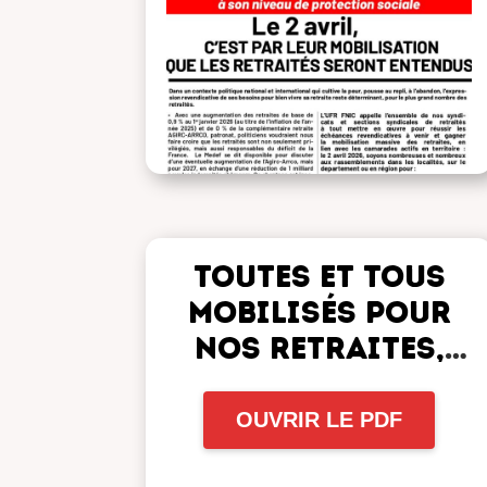
Toutes et tous
mobilisés pour
nos retraites,
actuelles et
futures, le 2
OUVRIR LE PDF
décembre