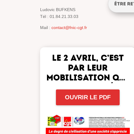
Être re
Ludovic BUFKENS
Tél :
01.84.21.33.03
Mail :
contact@fnic-cgt.fr
le 2 avril, c’est
par leur
mobilisation que
les retraités
seront entendus.
OUVRIR LE PDF