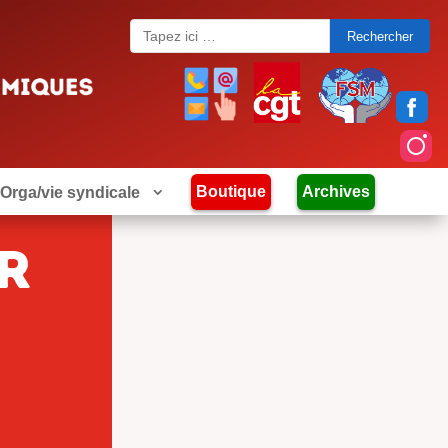
Search
for:
Boutique
Archives
Orga/vie syndicale
r