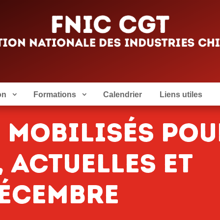
on
Formations
Calendrier
Liens utiles
s mobilisés pou
 actuelles et
décembre