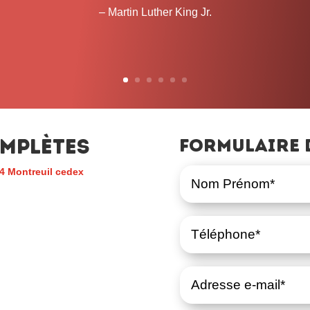
mplètes
Formulaire 
4 Montreuil cedex