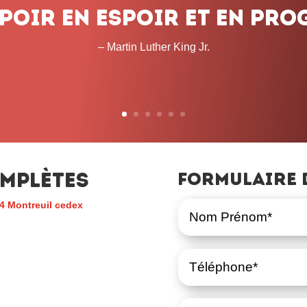
mplètes
Formulaire 
4 Montreuil cedex