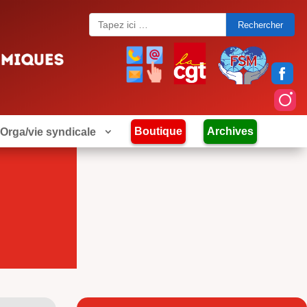
Search
for:
Boutique
Archives
Orga/vie syndicale
e