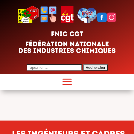
FNIC CGT
FÉDÉRATION NATIONALE
DES INDUSTRIES CHIMIQUES
Search
for:
Les ingénieurs et cadres