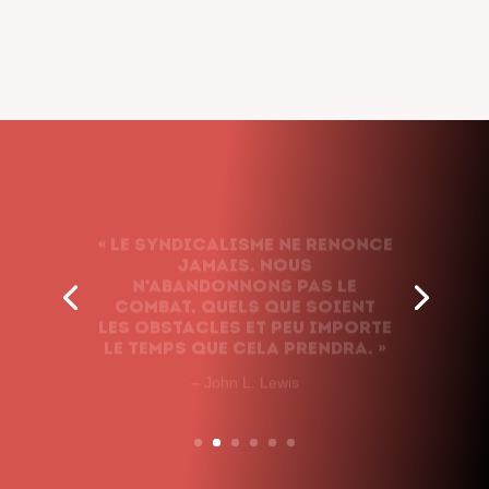
« Le syndicalisme ne renonce
jamais. Nous
n’abandonnons pas le
combat, quels que soient
les obstacles et peu importe
le temps que cela prendra. »
– John L. Lewis