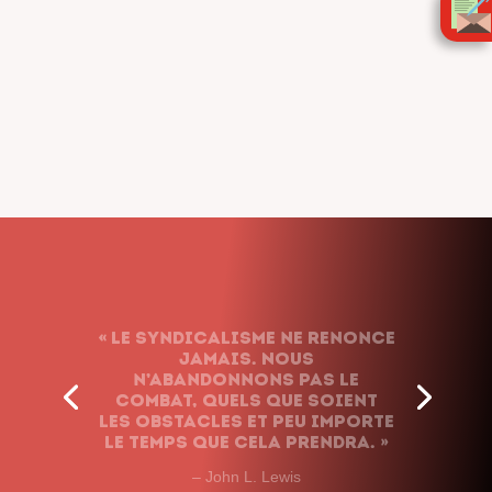
« Le syndicalisme ne renonce
jamais. Nous
n’abandonnons pas le
combat, quels que soient
les obstacles et peu importe
le temps que cela prendra. »
– John L. Lewis