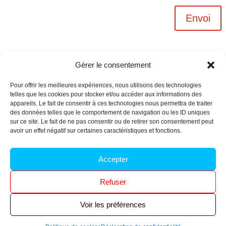
Envoi
Gérer le consentement
Pour offrir les meilleures expériences, nous utilisons des technologies
telles que les cookies pour stocker et/ou accéder aux informations des
appareils. Le fait de consentir à ces technologies nous permettra de traiter
des données telles que le comportement de navigation ou les ID uniques
sur ce site. Le fait de ne pas consentir ou de retirer son consentement peut
avoir un effet négatif sur certaines caractéristiques et fonctions.
Archives n-6
Accepter
Politique de confidentialité
–
Mentions légales
–
Refuser
Réalisé par
l’agence Ouacom
Voir les préférences
© 2026 FNIC CGT – Tous droits réservés.