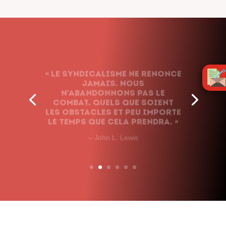
« Le syndicalisme ne renonce
jamais. Nous
n’abandonnons pas le
combat, quels que soient
les obstacles et peu importe
le temps que cela prendra. »
– John L. Lewis