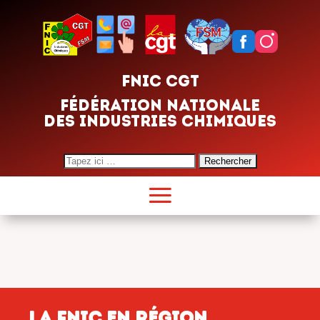
FNIC CGT
FÉDÉRATION NATIONALE
DES INDUSTRIES CHIMIQUES
Search
for:
LA FNIC EN RÉGION