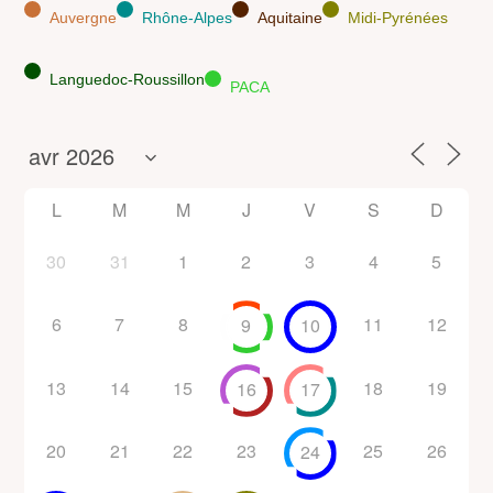
Auvergne
Rhône-Alpes
Aquitaine
Midi-Pyrénées
Languedoc-Roussillon
PACA
L
M
M
J
V
S
D
30
31
1
2
3
4
5
6
7
8
11
12
9
10
13
14
15
18
19
16
17
20
21
22
23
25
26
24