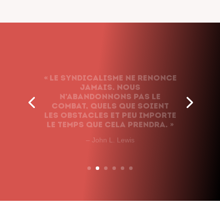
« Le syndicalisme ne renonce
jamais. Nous
n’abandonnons pas le
combat, quels que soient
les obstacles et peu importe
le temps que cela prendra. »
– John L. Lewis