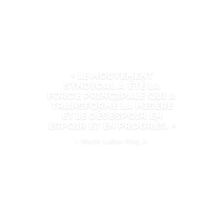
« Le syndicalisme ne
renonce jamais. Nous
n’abandonnons pas le
combat, quels que
soient les obstacles
et peu importe le temps
que cela prendra. »
– John L. Lewis