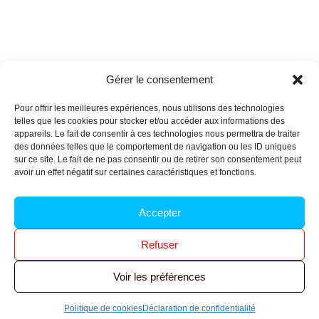
Gérer le consentement
Pour offrir les meilleures expériences, nous utilisons des technologies
telles que les cookies pour stocker et/ou accéder aux informations des
appareils. Le fait de consentir à ces technologies nous permettra de traiter
des données telles que le comportement de navigation ou les ID uniques
Archives n-6
sur ce site. Le fait de ne pas consentir ou de retirer son consentement peut
avoir un effet négatif sur certaines caractéristiques et fonctions.
Politique de confidentialité
–
Mentions légales
–
Accepter
Réalisé par
l’agence Ouacom
Refuser
© 2026 FNIC CGT – Tous droits réservés.
Voir les préférences
Politique de cookies
Déclaration de confidentialité