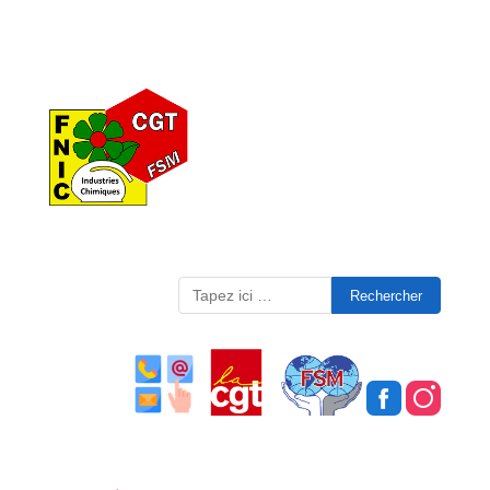
Search
for: