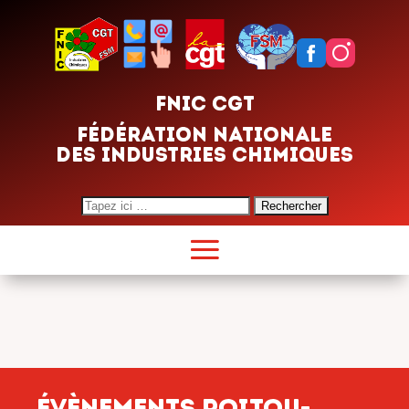
FNIC CGT
FÉDÉRATION NATIONALE
DES INDUSTRIES CHIMIQUES
Search
for:
évènements Poitou-