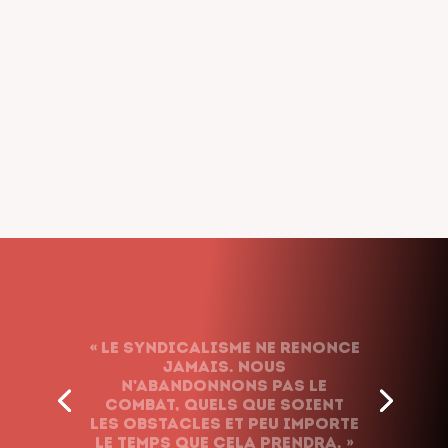
« Le syndicalisme ne renonce
jamais. Nous
n’abandonnons pas le
combat, quels que soient
les obstacles et peu importe
le temps que cela prendra. »