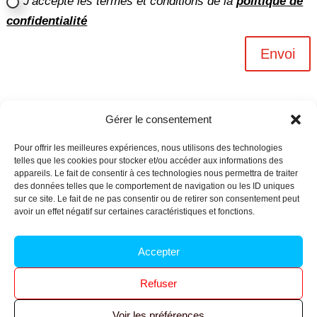
J'accepte les termes et conditions de la
politique de
confidentialité
Envoi
Gérer le consentement
Pour offrir les meilleures expériences, nous utilisons des technologies
telles que les cookies pour stocker et/ou accéder aux informations des
appareils. Le fait de consentir à ces technologies nous permettra de traiter
des données telles que le comportement de navigation ou les ID uniques
sur ce site. Le fait de ne pas consentir ou de retirer son consentement peut
avoir un effet négatif sur certaines caractéristiques et fonctions.
Archives n-6
Accepter
Politique de confidentialité
–
Mentions légales
–
Refuser
Réalisé par
l’agence Ouacom
Voir les préférences