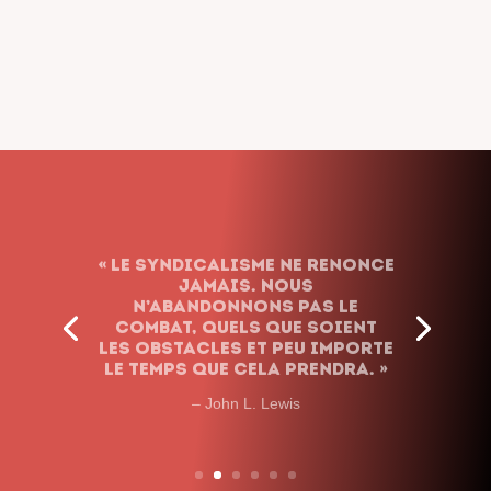
« Le syndicalisme ne renonce
jamais. Nous
n’abandonnons pas le
combat, quels que soient
les obstacles et peu importe
le temps que cela prendra. »
– John L. Lewis