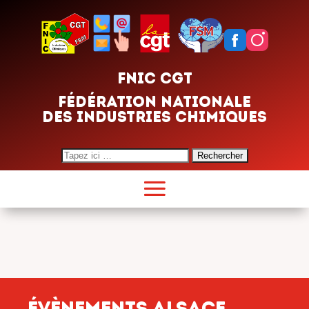
FNIC CGT
FÉDÉRATION NATIONALE
DES INDUSTRIES CHIMIQUES
Search
for:
évènements Alsace