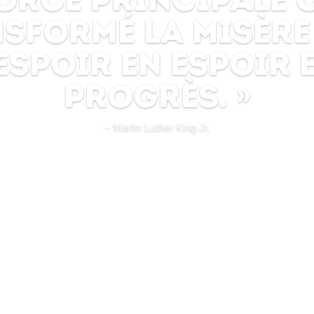
s. Nous n’aband
 le combat, quels
nt les obstacles e
rte le temps que
prendra. »
– John L. Lewis