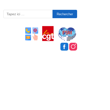
Search
for: