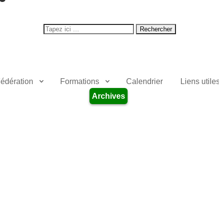
Search
for:
édération
Formations
Calendrier
Liens utile
Archives