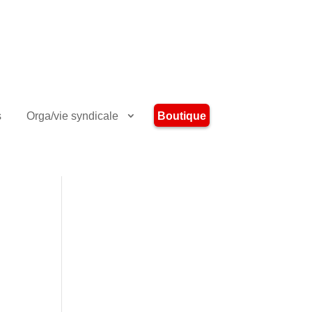
Boutique
s
Orga/vie syndicale