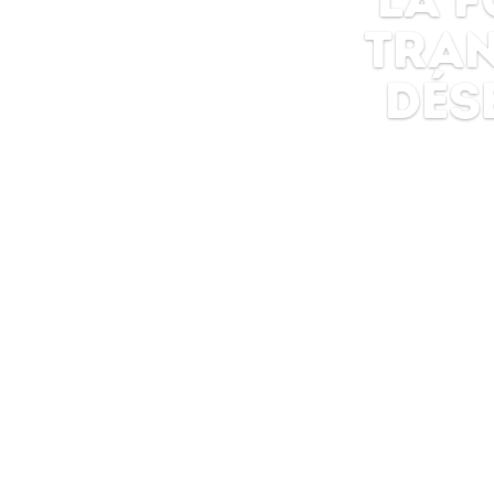
jamai
pas
soie
impo