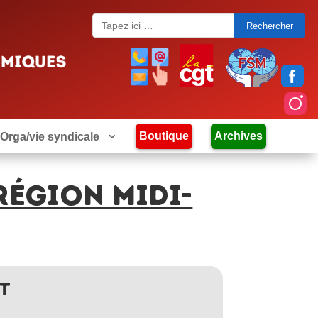
Search
for:
Boutique
Archives
Orga/vie syndicale
RÉGION MIDI-
T