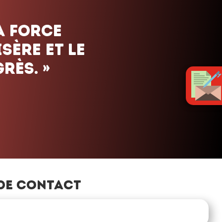
a force
sère et le
rès. »
de contact