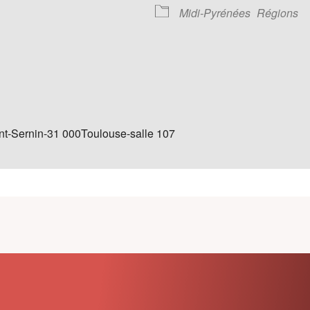
Midi-Pyrénées
Régions
endrier Google
iCalendar
aint-Sernin-31 000Toulouse-salle 107