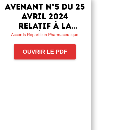
Avenant n°5 du 25
avril 2024
relatif à la
complémentaire
Accords Répartition Pharmaceutique
frais de santé et
OUVRIR LE PDF
prévoyance