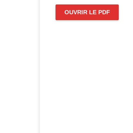
Régime anciens
OUVRIR LE PDF
salariés