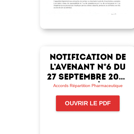
Notification de
l’avenant n°6 du
27 septembre 2024
relatif à la
Accords Répartition Pharmaceutique
complémentaire
OUVRIR LE PDF
frais de santé et
prévoyance