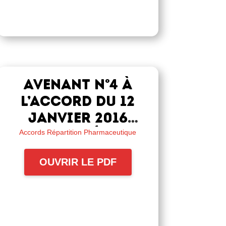
Avenant n°4 à
l’accord du 12
janvier 2016
relatif à la
Accords Répartition Pharmaceutique
complémentaire
OUVRIR LE PDF
frais de santé