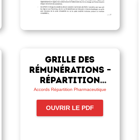
Grille des
rémunérations –
Répartition
pharmaceutique
Accords Répartition Pharmaceutique
du 1er juillet
OUVRIR LE PDF
2024