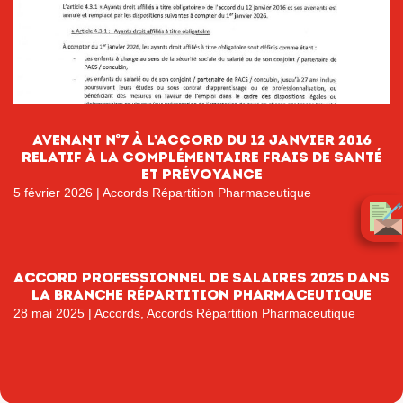
AVENANT n°7 à l’accord du 12 janvier 2016
relatif à la complémentaire frais de santé
et prévoyance
5 février 2026
|
Accords Répartition Pharmaceutique
ACCORD PROFESSIONNEL DE SALAIRES 2025 DANS
LA BRANCHE RÉPARTITION PHARMACEUTIQUE
28 mai 2025
|
Accords
,
Accords Répartition Pharmaceutique