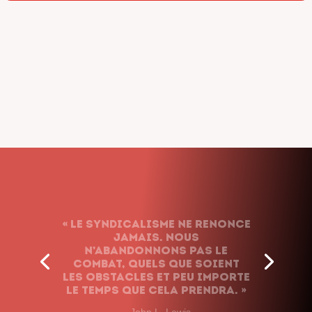
« Le syndicalisme ne renonce
jamais. Nous
n’abandonnons pas le
combat, quels que soient
les obstacles et peu importe
le temps que cela prendra. »
– John L. Lewis