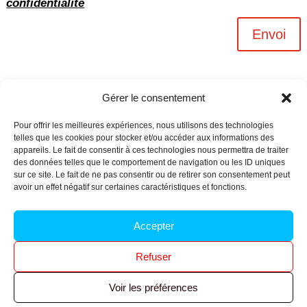
confidentialité
Envoi
Gérer le consentement
Pour offrir les meilleures expériences, nous utilisons des technologies
telles que les cookies pour stocker et/ou accéder aux informations des
appareils. Le fait de consentir à ces technologies nous permettra de traiter
des données telles que le comportement de navigation ou les ID uniques
sur ce site. Le fait de ne pas consentir ou de retirer son consentement peut
avoir un effet négatif sur certaines caractéristiques et fonctions.
Archives n-6
Accepter
Politique de confidentialité
–
Mentions légales
–
Refuser
Réalisé par
l’agence Ouacom
Voir les préférences
© 2026 FNIC CGT – Tous droits réservés.