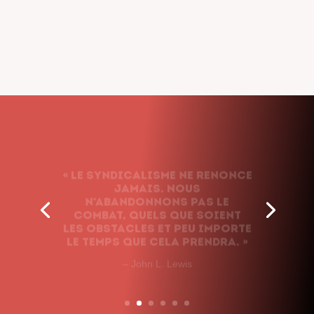
« Le syndicalisme ne renonce
jamais. Nous
n’abandonnons pas le
combat, quels que soient
les obstacles et peu importe
le temps que cela prendra. »
– John L. Lewis