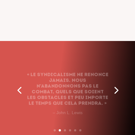
« Le syndicalisme ne renonce
jamais. Nous
n’abandonnons pas le
combat, quels que soient
les obstacles et peu importe
le temps que cela prendra. »
– John L. Lewis