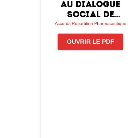
au dialogue
social de
branche dans la
Accords Répartition Pharmaceutique
répartition
OUVRIR LE PDF
pharmaceutique