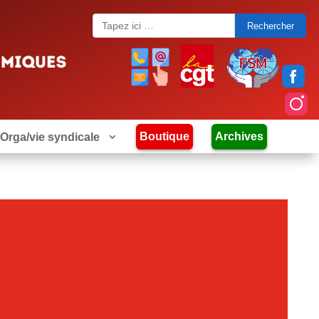
Search
for:
Boutique
Archives
Orga/vie syndicale