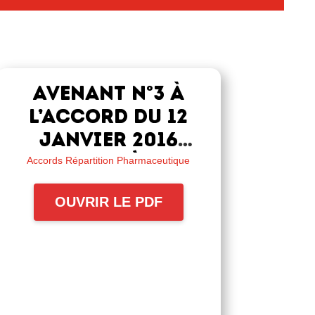
Avenant n°3 à
l’accord du 12
janvier 2016
relatif à la
Accords Répartition Pharmaceutique
complémentaire
OUVRIR LE PDF
santé et à la
prévoyance