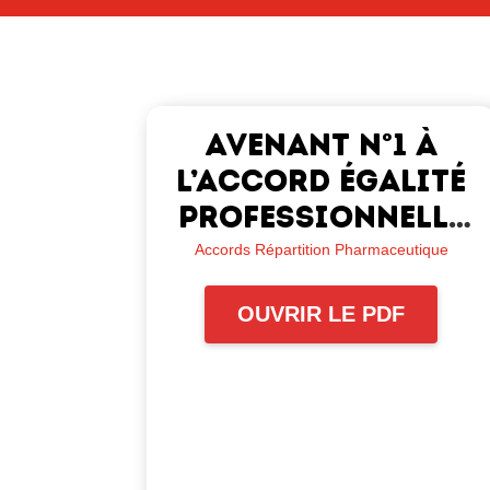
Avenant n°1 à
l’accord égalité
professionnelle
du 1er avril 2021
Accords Répartition Pharmaceutique
OUVRIR LE PDF