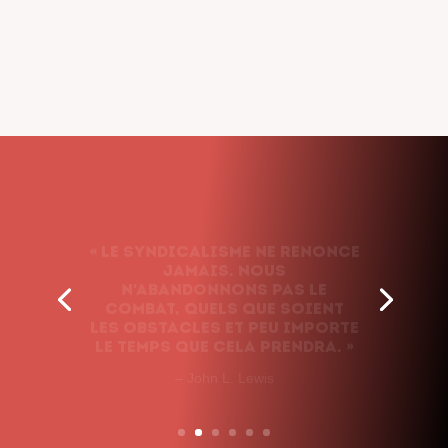
« Le syndicalisme ne renonce
jamais. Nous
n’abandonnons pas le
combat, quels que soient
les obstacles et peu importe
le temps que cela prendra. »
– John L. Lewis