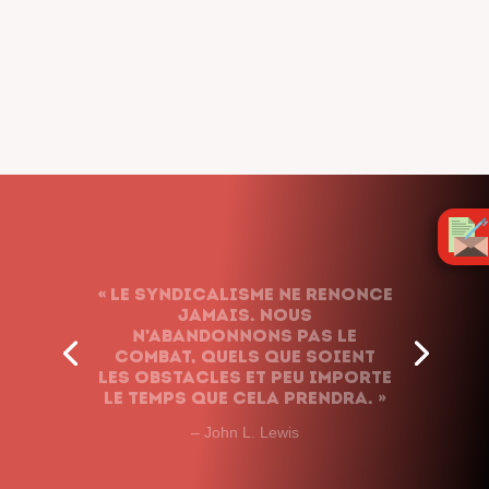
« Le syndicalisme ne renonce
jamais. Nous
n’abandonnons pas le
combat, quels que soient
les obstacles et peu importe
le temps que cela prendra. »
– John L. Lewis