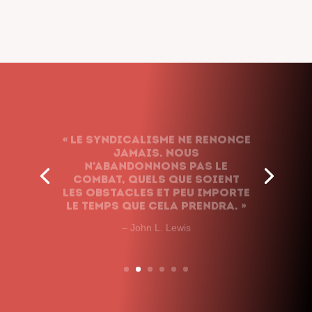
« Le syndicalisme ne renonce
jamais. Nous
n’abandonnons pas le
combat, quels que soient
les obstacles et peu importe
le temps que cela prendra. »
– John L. Lewis