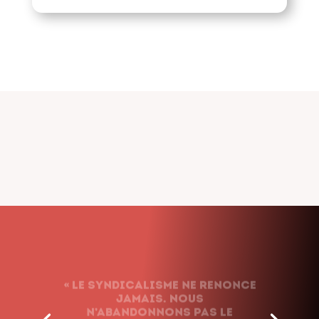
« Le syndicalisme ne renonce
jamais. Nous
n’abandonnons pas le
combat, quels que soient