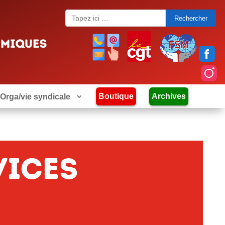
Search
for:
Boutique
Archives
Orga/vie syndicale
vices