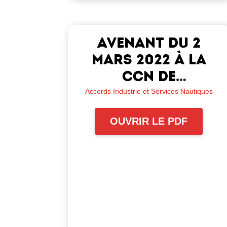
Avenant du 2
mars 2022 à la
CCN de
l’industrie et des
Accords Industrie et Services Nautiques
services
OUVRIR LE PDF
nautiques