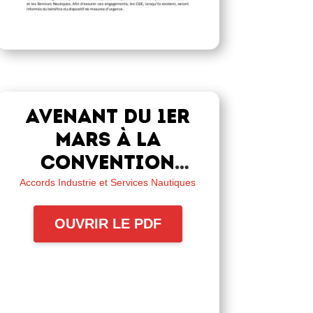
Avenant du 1er
mars à la
Convention
collective
Accords Industrie et Services Nautiques
nationale de
OUVRIR LE PDF
l’industrie et des
services
nautiques