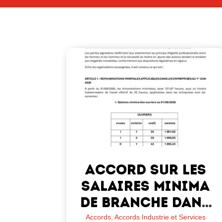
Accord sur les
salaires minima
de branche dans
la Convention
Accords
,
Accords Industrie et Services