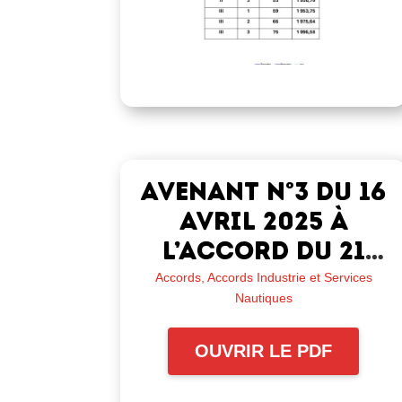
Avenant n°3 du 16
avril 2025 à
l’accord du 21
septembre 2015
Accords
,
Accords Industrie et Services
Nautiques
relatif au régime
de couverture
OUVRIR LE PDF
complémentaire
de frais de santé