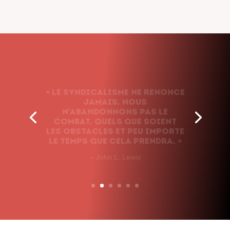
« Le syndicalisme ne renonce
jamais. Nous
n’abandonnons pas le
combat, quels que soient
les obstacles et peu importe
le temps que cela prendra. »
– John L. Lewis