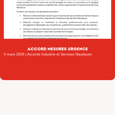
accord mesures urgence
5 mars 2026
|
Accords Industrie et Services Nautiques