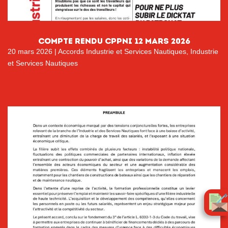
COMPTE RENDU CPPNI 12 MARS 2026
20 mars 2026
|
Accords Industrie et Services Nautiques
,
Industrie
et Services Nautiques