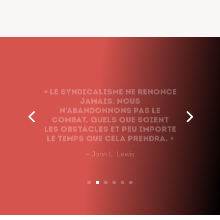
« Le syndicalisme ne renonce
jamais. Nous
n’abandonnons pas le
combat, quels que soient
les obstacles et peu importe
le temps que cela prendra. »
– John L. Lewis