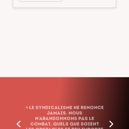
« Le syndicalisme ne renonce
jamais. Nous
n’abandonnons pas le
combat, quels que soient
les obstacles et peu importe