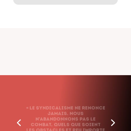
« Le syndicalisme ne renonce
jamais. Nous
n’abandonnons pas le
combat, quels que soient
les obstacles et peu importe