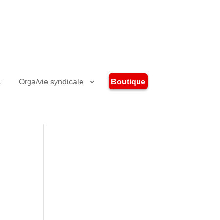
Boutique
s
Orga/vie syndicale