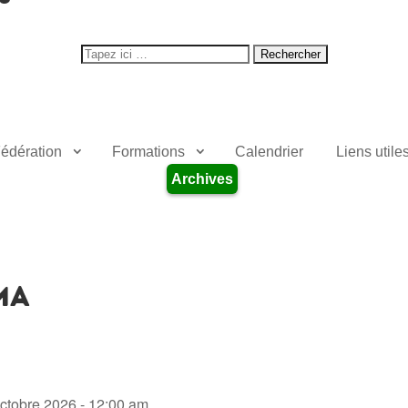
Search
for:
édération
Formations
Calendrier
Liens utile
Archives
ma
octobre 2026 - 12:00 am