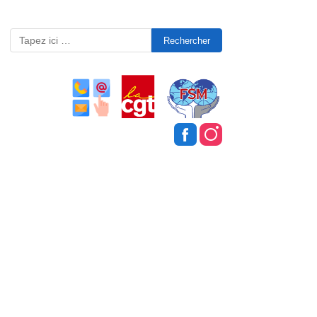
Search
for: