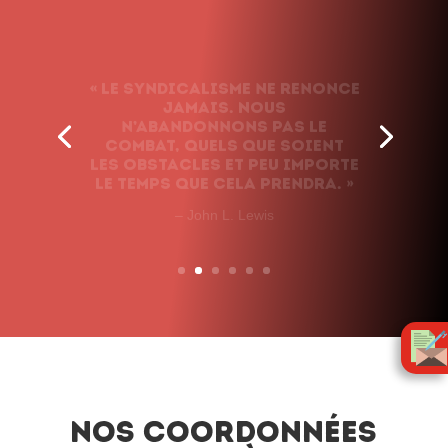
« Le syndicalisme ne renonce
jamais. Nous
n’abandonnons pas le
combat, quels que soient
les obstacles et peu importe
le temps que cela prendra. »
– John L. Lewis
Nos coordonnées