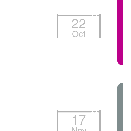
22
Oct
17
Nov