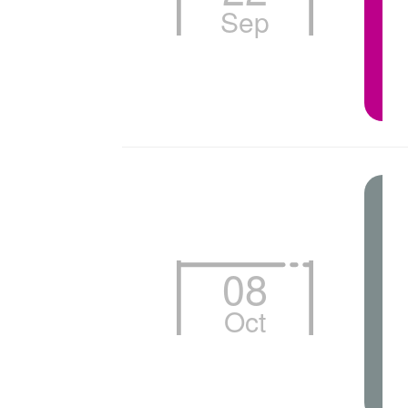
Sep
08
Oct