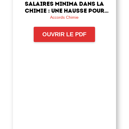
salaires minima dans la
chimie : une hausse pour
faire face à l’inflation
Accords Chimie
OUVRIR LE PDF