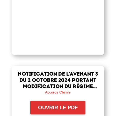
Notification de l’avenant 3
du 2 octobre 2024 portant
modification du régime
conventionnel frais de
Accords Chimie
santé Chimie
OUVRIR LE PDF