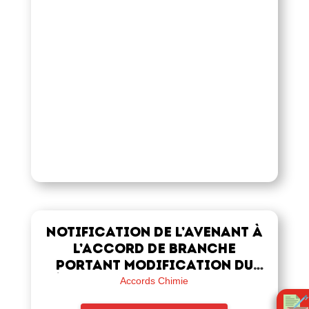
Notification de l’avenant à
l’accord de branche
portant modification du
régime conventionnel frais
Accords Chimie
de santé