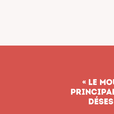
« Le syn
n’aband
soient