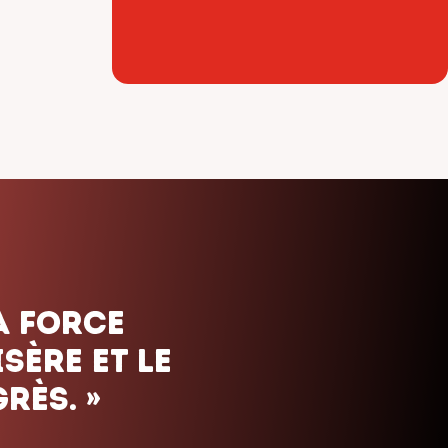
ais. Nous
uels que
orte le
»