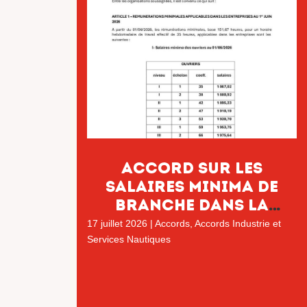
Accord sur les
salaires minima de
branche dans la
Convention
17 juillet 2026
|
Accords
,
Accords Industrie et
collective nationale
Services Nautiques
de l’Industrie et des
services nautiques