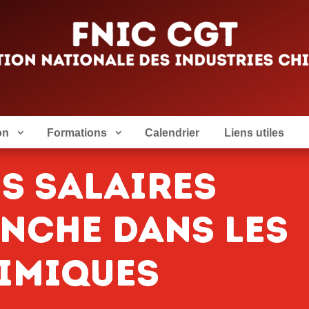
on
Formations
Calendrier
Liens utiles
s salaires
nche dans les
himiques