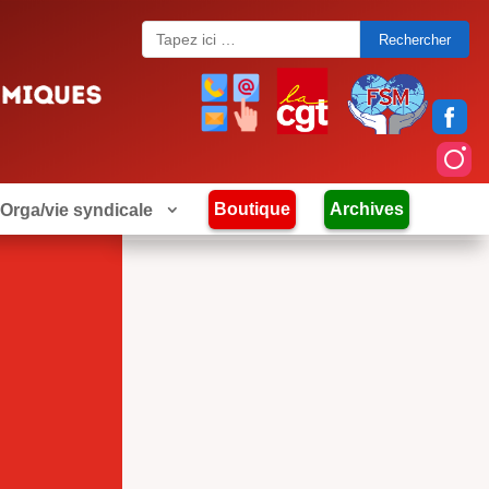
Search
for:
Boutique
Archives
Orga/vie syndicale