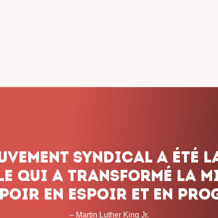
dicalisme ne renonce jam
onnons pas le combat, q
 les obstacles et peu imp
temps que cela prendra. 