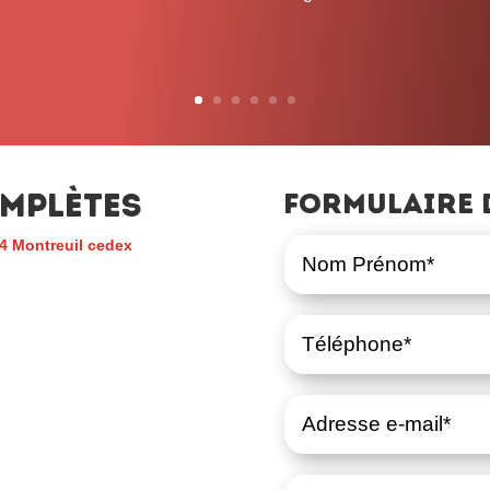
– John L. Lewis
mplètes
Formulaire 
4 Montreuil cedex