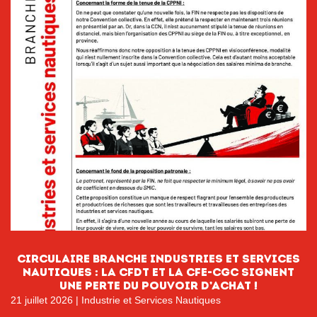
CIRCULAIRE BRANCHE INDUSTRIES ET SERVICES
NAUTIQUES : La CFDT et la CFE-CGC signent
une perte du pouvoir D’ACHAT !
21 juillet 2026
|
Industrie et Services Nautiques