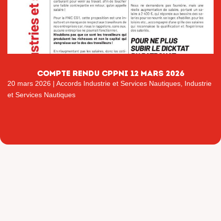
COMPTE RENDU CPPNI 12 MARS 2026
20 mars 2026
|
Accords Industrie et Services Nautiques
,
Industrie
et Services Nautiques