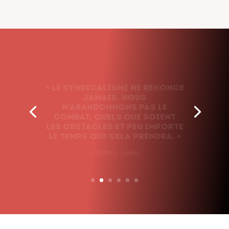
« Le syndicalisme ne renonce
jamais. Nous
n’abandonnons pas le
combat, quels que soient
les obstacles et peu importe
le temps que cela prendra. »
– John L. Lewis