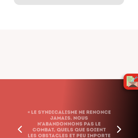
« Le syndicalisme ne renonce
jamais. Nous
n’abandonnons pas le
combat, quels que soient
les obstacles et peu importe