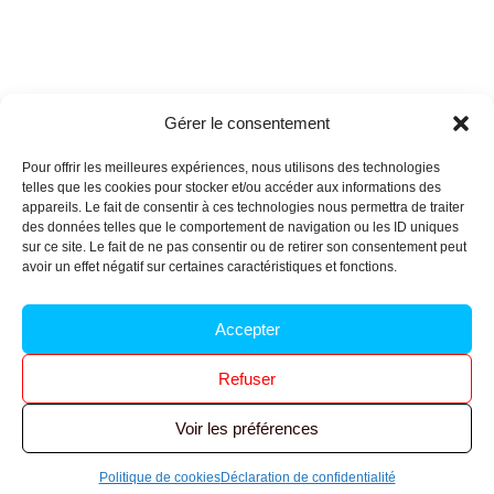
Gérer le consentement
Pour offrir les meilleures expériences, nous utilisons des technologies
telles que les cookies pour stocker et/ou accéder aux informations des
appareils. Le fait de consentir à ces technologies nous permettra de traiter
des données telles que le comportement de navigation ou les ID uniques
Archives n-6
sur ce site. Le fait de ne pas consentir ou de retirer son consentement peut
avoir un effet négatif sur certaines caractéristiques et fonctions.
Politique de confidentialité
–
Mentions légales
–
Accepter
Réalisé par
l’agence Ouacom
Refuser
© 2026 FNIC CGT – Tous droits réservés.
Voir les préférences
Politique de cookies
Déclaration de confidentialité