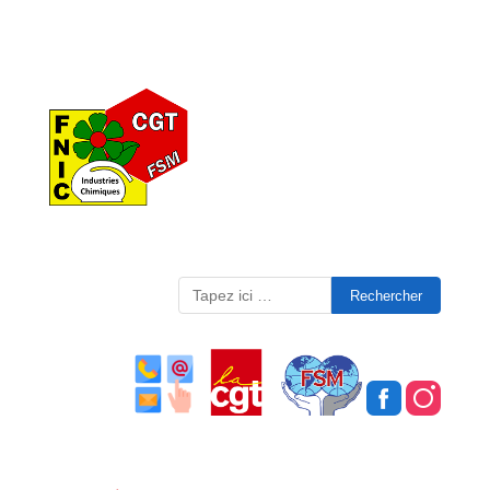
Search
for: