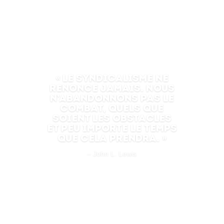
« Le syndicalisme ne
renonce jamais. Nous
n’abandonnons pas le
combat, quels que
soient les obstacles
et peu importe le temps
que cela prendra. »
– John L. Lewis