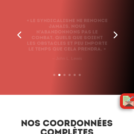
« Le syndicalisme ne renonce
jamais. Nous
n’abandonnons pas le
combat, quels que soient
les obstacles et peu importe
le temps que cela prendra. »
– John L. Lewis
Nos coordonnées
complètes