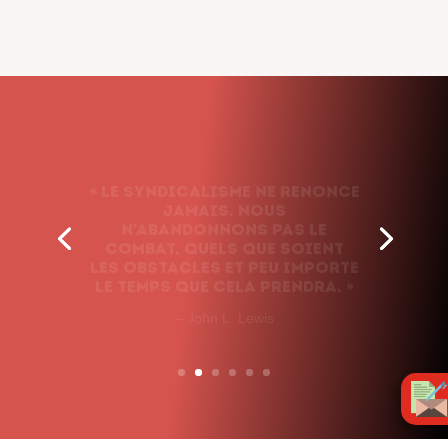
« Le syndicalisme ne renonce
jamais. Nous
n’abandonnons pas le
combat, quels que soient
les obstacles et peu importe
le temps que cela prendra. »
– John L. Lewis