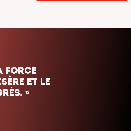
ais. Nous
uels que
orte le
»