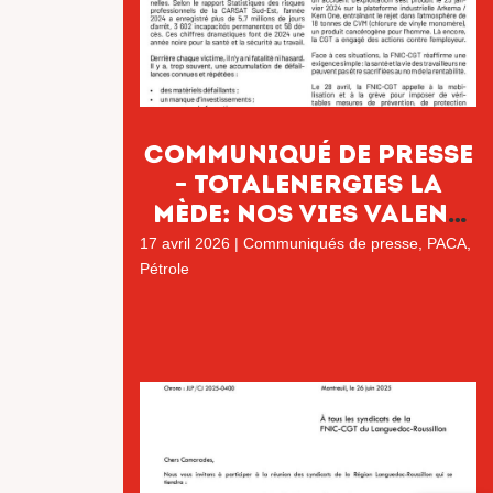
Communiqué de Presse
– TotalEnergies La
Mède: Nos vies valent
plus que leurs profits
17 avril 2026
|
Communiqués de presse
,
PACA
,
Pétrole