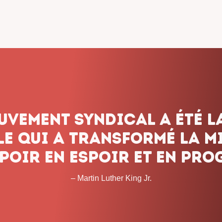
dicalisme ne renonce jam
onnons pas le combat, q
 les obstacles et peu imp
temps que cela prendra. 
– John L. Lewis