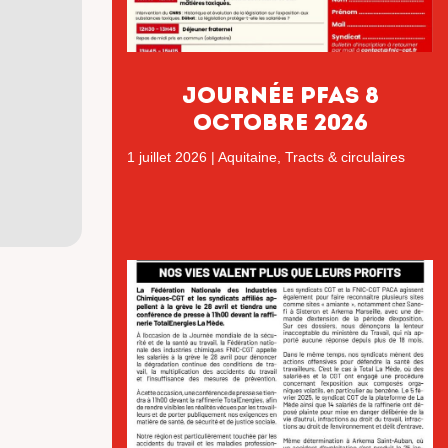
Journée PFAS 8
octobre 2026
1 juillet 2026
|
Aquitaine
,
Tracts & circulaires