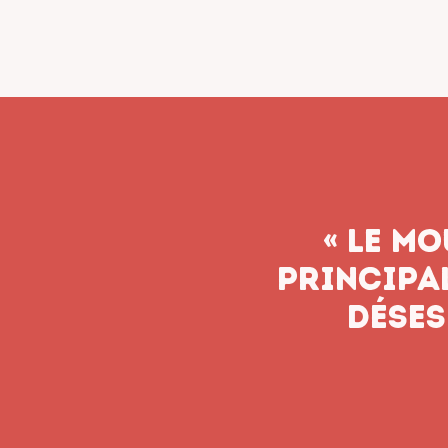
« Le syn
n’aband
soient