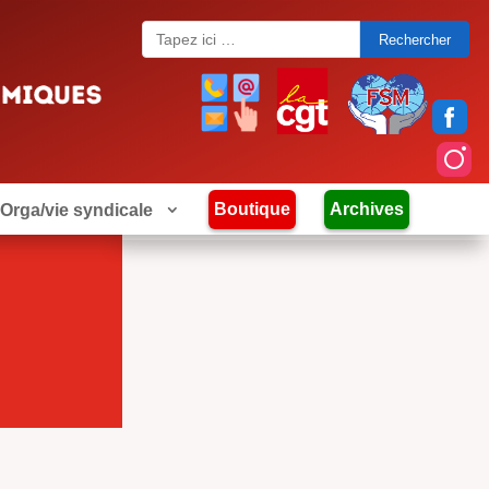
Search
for:
Boutique
Archives
Orga/vie syndicale