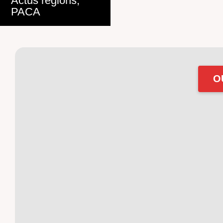
Actus régions
,
PACA
O