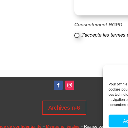
Consentement RGPD
J'accepte les termes 
Pour offrir 
cookies pour
ces technolo
navigation ou
consentement
Archives n-6
Ac
que de confidentialité
–
Mentions légales
–
Réalisé par
l’agence 