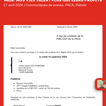
Mède: Nos vies valent plus que leurs profits
17 avril 2026
|
Communiqués de presse
,
PACA
,
Pétrole