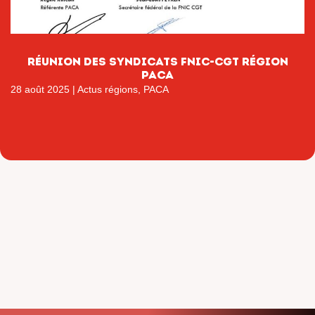
RÉUNION DES SYNDICATS FNIC-CGT RÉGION
PACA
28 août 2025
|
Actus régions
,
PACA