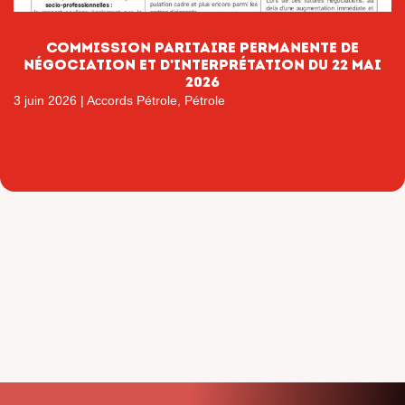
Commission paritaire permanente de
négociation et d’interprétation du 22 mai
2026
3 juin 2026
|
Accords Pétrole
,
Pétrole