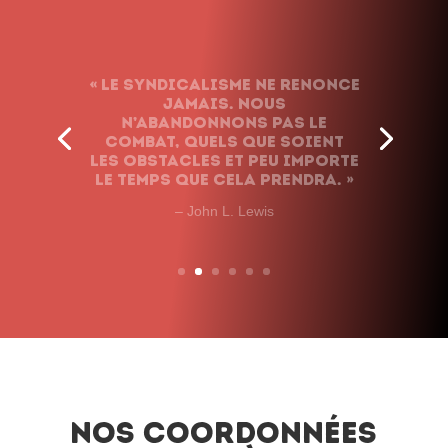
« Le syndicalisme ne renonce
jamais. Nous
n’abandonnons pas le
combat, quels que soient
les obstacles et peu importe
le temps que cela prendra. »
– John L. Lewis
Nos coordonnées