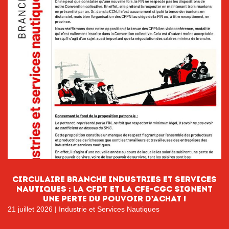
CIRCULAIRE BRANCHE INDUSTRIES ET SERVICES
NAUTIQUES : La CFDT et la CFE-CGC signent
une perte du pouvoir D’ACHAT !
21 juillet 2026
|
Industrie et Services Nautiques