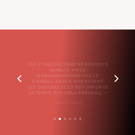
« Le syndicalisme ne renonce
jamais. Nous
n’abandonnons pas le
combat, quels que soient
les obstacles et peu importe
le temps que cela prendra. »
– John L. Lewis