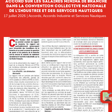
Accord sur les salaires minima de branche
dans la Convention collective nationale
de l’Industrie et des services nautiques
17 juillet 2026
|
Accords
,
Accords Industrie et Services Nautiques