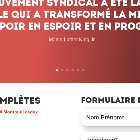
mplètes
Formulaire 
4 Montreuil cedex