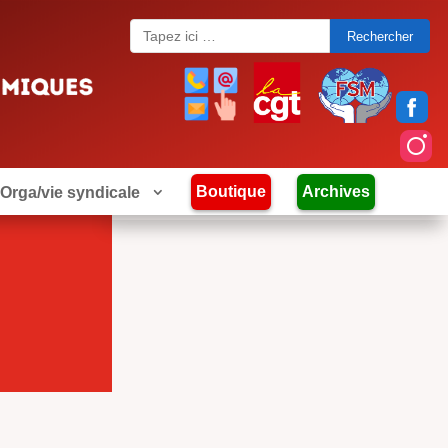
Search
for:
Boutique
Archives
Orga/vie syndicale