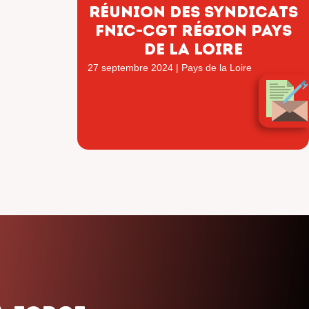
Réunion des syndicats
FNIC-CGT région Pays
de la Loire
27 septembre 2024
|
Pays de la Loire