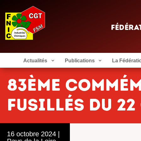
Actualités
Publications
La Fédérati
83ème commém
fusillés du 22
16 octobre 2024
|