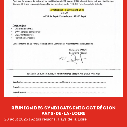
RÉUNION DES SYNDICATS FNIC CGT RÉGION
PAYS-DE-LA-LOIRE
28 août 2025
|
Actus régions
,
Pays de la Loire