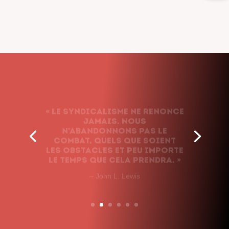
« Le syndicalisme ne renonce
jamais. Nous
n’abandonnons pas le
combat, quels que soient
les obstacles et peu importe
le temps que cela prendra. »
– John L. Lewis