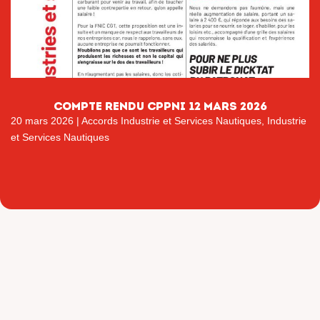
COMPTE RENDU CPPNI 12 MARS 2026
20 mars 2026
|
Accords Industrie et Services Nautiques
,
Industrie
et Services Nautiques