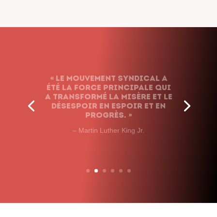
« Le syndicalisme ne renonce
jamais. Nous
n’abandonnons pas le
combat, quels que soient
les obstacles et peu importe
le temps que cela prendra. »
– John L. Lewis