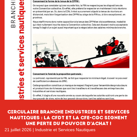
CIRCULAIRE BRANCHE INDUSTRIES ET SERVICES
NAUTIQUES : La CFDT et la CFE-CGC signent
une perte du pouvoir D’ACHAT !
21 juillet 2026
|
Industrie et Services Nautiques