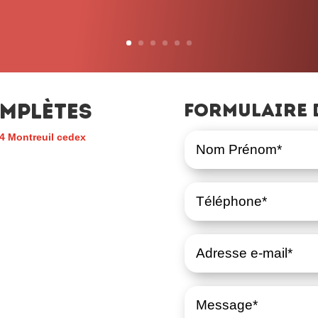
– John L. Lewis
mplètes
Formulaire 
4 Montreuil cedex