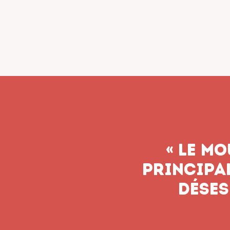
« Le syn
n’aband
soient