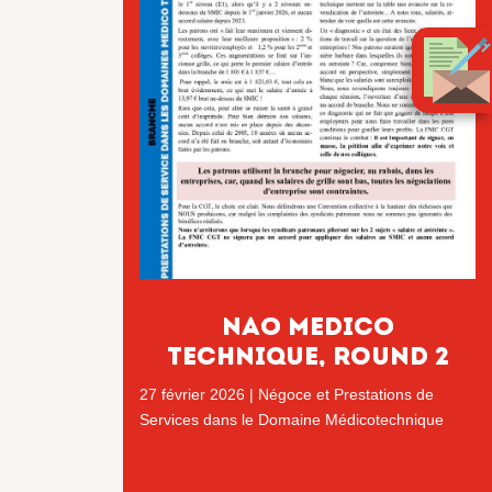
nao medico
technique, ROUND 2
27 février 2026
|
Négoce et Prestations de
Services dans le Domaine Médicotechnique