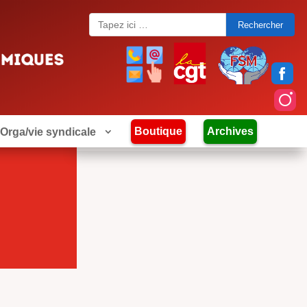
Search
for:
Boutique
Archives
Orga/vie syndicale