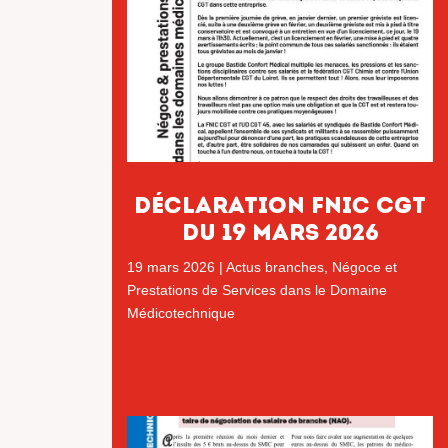
DéCLARATION FNIC cgt
DU 19 MARS 2026
19 mars 2026
|
Actus branches
,
Négoce et
Prestations de Services dans le Domaine
Médicotechnique