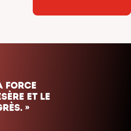
ais. Nous
uels que
orte le
»