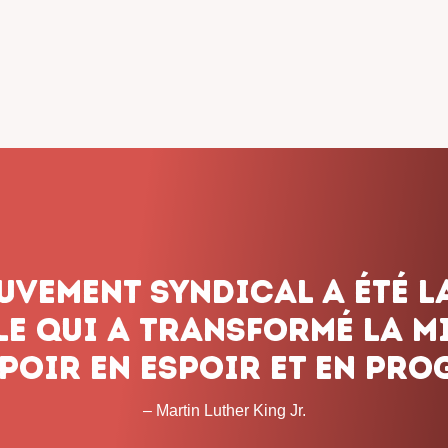
dicalisme ne renonce jam
onnons pas le combat, q
 les obstacles et peu imp
temps que cela prendra. 