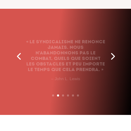
« Le syndicalisme ne renonce
jamais. Nous
n’abandonnons pas le
combat, quels que soient
les obstacles et peu importe
le temps que cela prendra. »
– John L. Lewis